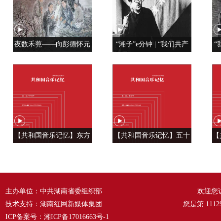
夜数禾蔸——向彭德怀元
“湘子”e分钟 | “我们共产
“
帅学调查研究
党人是用特殊材料制成的”
【共和国音乐记忆】东方
【共和国音乐记忆】五十
【
风来满眼春 ——《春天的
六种语言 汇成一句话
温
故事》
——《爱我中华》
主办单位：中共湖南省委组织部
欢迎您
技术支持：湖南红网新媒体集团
您是第
1112
ICP备案号：
湘ICP备17016663号-1