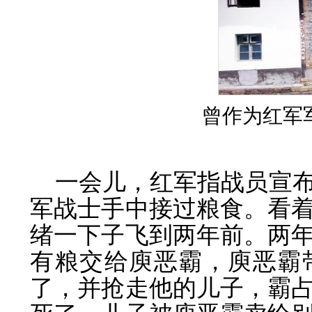
曾作为红军
一会儿，红军指战员宣
军战士手中接过粮食。看
绪一下子飞到两年前。两
有粮交给庾恶霸，庾恶霸
了，并抢走他的儿子，霸