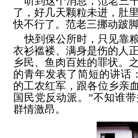
听到这个消息，范老三
了，好几天颗粒未进，肚
快不行了。范老三挪动跛
快到保公所时，只见靠
衣衫褴褛、满身是伤的人
乡民、鱼肉百姓的罪状。
的青年发表了简短的讲话
的工农红军，跟各位乡亲血
国民党反动派。”不知谁
群情激昂。