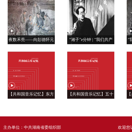
夜数禾蔸——向彭德怀元
“湘子”e分钟 | “我们共产
“
帅学调查研究
党人是用特殊材料制成的”
【共和国音乐记忆】东方
【共和国音乐记忆】五十
【
风来满眼春 ——《春天的
六种语言 汇成一句话
温
故事》
——《爱我中华》
主办单位：中共湖南省委组织部
欢迎您