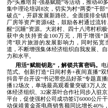
办“头雁培育·强基赋能”等活动，推动40
集中理论培训8次，切实为村“两委”干部“
破点”，开辟发展新路径。全面摸排全镇
厂房等资产资源6处，鼓励各村通过流转
醒“沉睡”资源。大岩村、四十八湾村积
获中央扶持资金100万元，用于增强“
湾”联片旅游的发展影响力，同时拓宽
道，不断增强集体经济组织自我发展、自
力和水平。
用活“赋能钥匙”，解锁共富密码。
电
范式。创新打造“日间村务+夜间直播”
抖音平台开设“书记带您品好茶”专题直
播12场次，单场最高观看量突破3万人次
体经济组织、32家茶叶合作社同步入驻
平台，促使强村公司成功签订6000公斤
动保靖黄金茶电商销售额同比增长40%