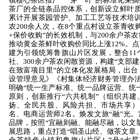
镇核心茶区推广“一芽一叶”的标准化采
茶厂的全链条品控体系，创新设立鲜叶质
累计开展茶园管护、加工工艺等技术培训
农200余人次，在8个重点村设立茶青收
+保价收购”的长效机制，与200余户茶
推动黄金茶鲜叶收购价同比上涨12%。点
建为引领统筹鲁旗山片区发展，整合11
社、300余户茶农闲散资源，构建“支部
在致富项目里”的立体化发展格局，出台
设管理意见》《村集体经济财务管理办法
明确“统一生产标准、统一品牌运营、统
原则，创新推行“六共机制”（组织共建
扬、全民共股、风险共担、市场共享）
名、电商运营师2名。焕发文旅“融”光
品牌，按照“宜融则融、能融尽融，以文
展思路，重点打造“唱圣山经、做茶文章