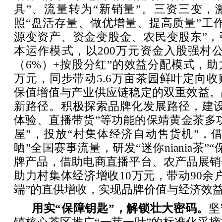
具”、流量转为“新销量”。三资三变，
照“盘活存量、做优增量、提高质量”工
源变资产、资金变股金、农民变股东”，
本运作模式，以200万元资金入股强村
（6%）+按股分红”的效益分配模式，助
万元，同步带动5.6万亩茶园鲜叶定向
保值增值与产业供应链稳定的双重效益。
新路径。积极探索品牌化发展路径，建设
体验、直播带货”等功能的保靖黄金茶多功
屋”，投放“村集体经济自动售货机”，
晒”全国赛事流量，研发“迷你niania茶”
牌产品，借助电商直播平台、农产品展销
助力村集体经济增收10万元，带动90余
端”的直供增收，实现品牌价值与经济效
用实“保障钥匙”，解锁壮大密码。
坚