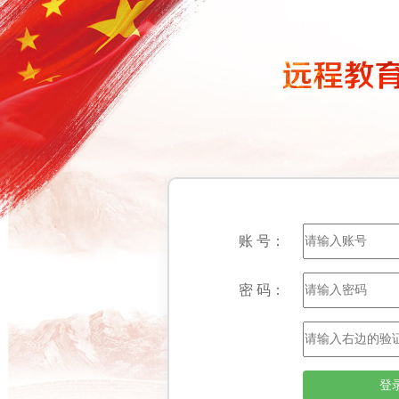
账 号：
密 码：