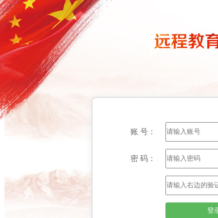
账 号：
密 码：