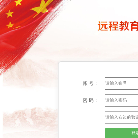
账 号：
密 码：