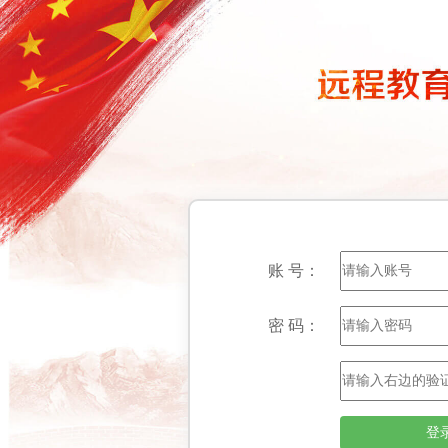
账 号：
密 码：