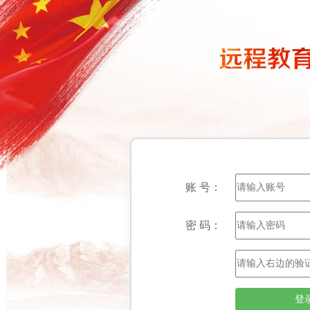
账 号：
密 码：