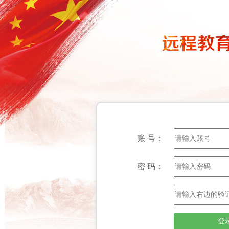
账 号：
密 码：