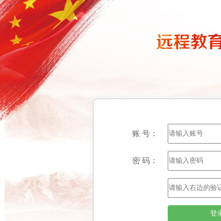
账 号：
密 码：