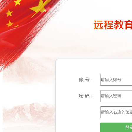
账 号：
密 码：