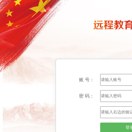
账 号：
密 码：