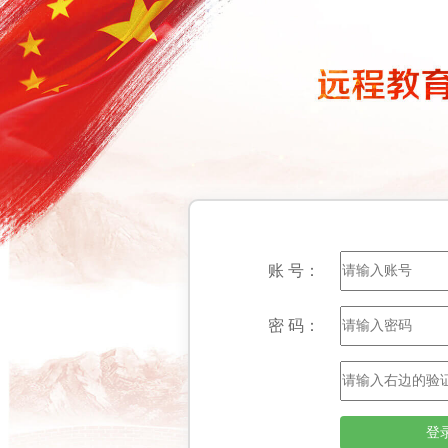
账 号：
密 码：