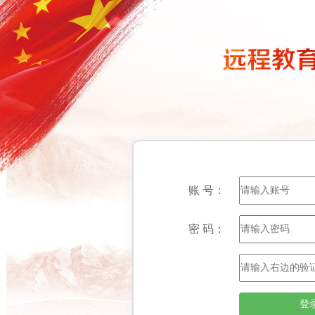
账 号：
密 码：