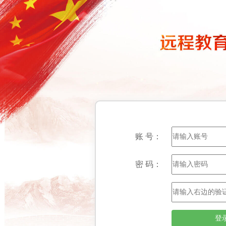
账 号：
密 码：