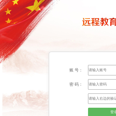
账 号：
密 码：