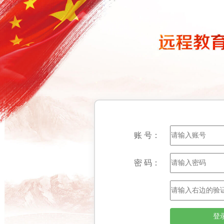
账 号：
密 码：