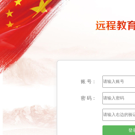
账 号：
密 码：