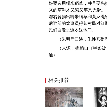
好要选用糯米稻草，并且要先
来的草鞋才又紧又牢又光滑。
邻右舍捐出糯米稻草和黄麻绳
后勤部的炊事员得知村民对红
民们自发夹道欢送他们。
（朱明斤口述，朱性秀整
（来源：摘编自《半条被
迪）
相关推荐