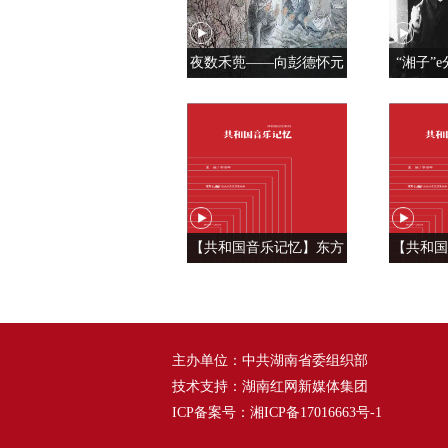
夜数禾蔸——向彭德怀元
“湘子”e
帅学调查研究
党人是用
【共和国音乐记忆】东方
【共和国
风来满眼春 ——《春天的
六种语
故事》
——
主办单位：中共湖南省委组织部
技术支持：湖南红网新媒体集团
ICP备案号：
湘ICP备17016663号-1