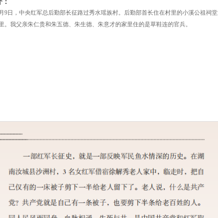
介：
年11月9日，中央红军总后勤部长征路过秀水瑶族村。后勤部首长住在村里的小溪公祖
里。我父亲朱仁贵和朱五德、朱生德、朱意才的家里住的是草鞋连的官兵。