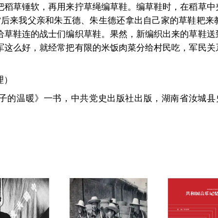
把稻草锤软，再用来拧草绳编草鞋。编草鞋时，在稻草中
”后来我父亲和朱五德、朱生德还拿出自己家的草鞋耙来
给草鞋连的战士们编织草鞋。果然，新编织出来的草鞋送
军这么好，就经常把有限的米饭肉菜分给村民吃，军民关
理）
子的温暖》一书，中共党史出版社出版，湖南省汝城县史