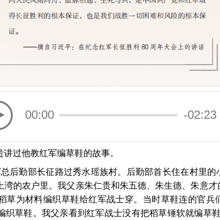
00:00
-02:23
贵讲过他教红军编草鞋的故事。
央红军总后勤部长征路过秀水瑶族村。后勤部首长住在村里
上湾的农户里。我父亲朱仁贵和朱五德、朱生德、朱意才
稻草为材料编织草鞋给红军战士穿。当时草鞋连的官兵
编织草鞋。我父亲看到红军战士没有把稻草锤软就编草鞋