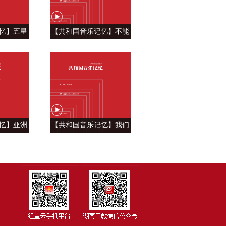
忆】五星
【共和国音乐记忆】不能
自豪 ——
忘怀的眷恋 ——《青藏高
飘》
原》
忆】亚洲
【共和国音乐记忆】我们
—《亚洲雄
祝福你的生日 ——《今天
是你的生日》