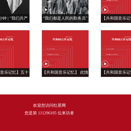
分钟 | “我们共产
“我们都是人民的勤务员”
【共和国音乐记
特殊材料制成的”
红旗， 我为你
《红旗飘
音乐记忆】五十
【共和国音乐记忆】 此情
【共和国音乐记
言 汇成一句话
温暖人间 ——《好人一生
雄风震天吼 —
《爱我中华》
平安》
风》
欢迎您访问红星网
您是第
111296105
位来访者