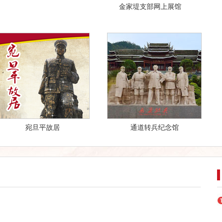
金家堤支部网上展馆
宛旦平故居
通道转兵纪念馆