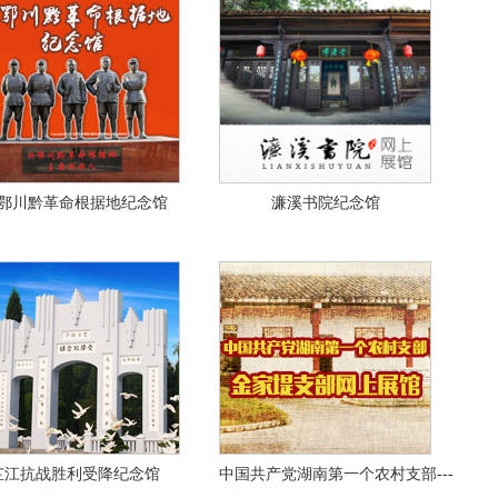
鄂川黔革命根据地纪念馆
濂溪书院纪念馆
芷江抗战胜利受降纪念馆
中国共产党湖南第一个农村支部---