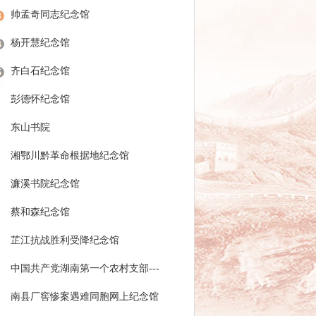
帅孟奇同志纪念馆
杨开慧纪念馆
齐白石纪念馆
彭德怀纪念馆
东山书院
湘鄂川黔革命根据地纪念馆
濂溪书院纪念馆
蔡和森纪念馆
芷江抗战胜利受降纪念馆
中国共产党湖南第一个农村支部---
金家堤支部网上展馆
南县厂窖惨案遇难同胞网上纪念馆