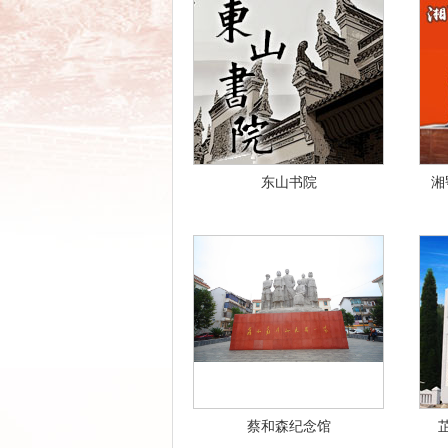
东山书院
湘
蔡和森纪念馆