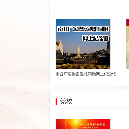
南县厂窖惨案遇难同胞网上纪念馆
党校