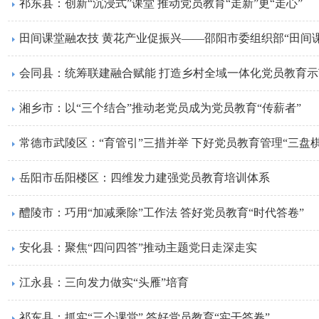
祁东县：创新“沉浸式”课堂 推动党员教育“走新”更“走心”
田间课堂融农技 黄花产业促振兴——邵阳市委组织部“田间
会同县：统筹联建融合赋能 打造乡村全域一体化党员教育
湘乡市：以“三个结合”推动老党员成为党员教育“传薪者”
常德市武陵区：“育管引”三措并举 下好党员教育管理“三盘棋
岳阳市岳阳楼区：四维发力建强党员教育培训体系
醴陵市：巧用“加减乘除”工作法 答好党员教育“时代答卷”
安化县：聚焦“四问四答”推动主题党日走深走实
江永县：三向发力做实“头雁”培育
祁东县：抓实“三个课堂” 答好党员教育“实干答卷”