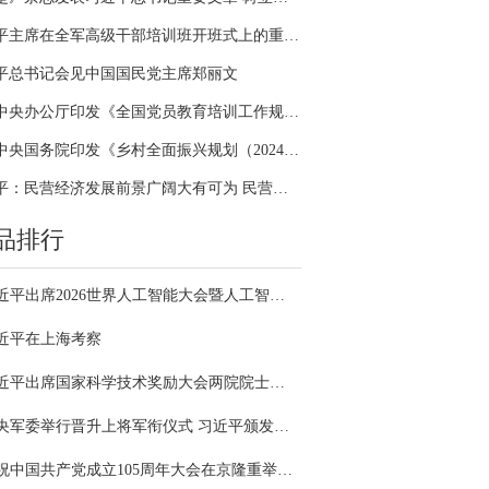
习近平主席在全军高级干部培训班开班式上的重要讲话引领全军开展思想整风、深化政治整训
平总书记会见中国国民党主席郑丽文
中共中央办公厅印发《全国党员教育培训工作规划（2024－2028年）》
中共中央国务院印发《乡村全面振兴规划（2024—2027年）》
习近平：民营经济发展前景广阔大有可为 民营企业和民营企业家大显身手正当其时
品排行
习近平出席2026世界人工智能大会暨人工智能全球治理高级别会议开幕式并发表主旨讲话
近平在上海考察
习近平出席国家科学技术奖励大会两院院士大会中国科协第十一次全国代表大会并发表重要讲话
中央军委举行晋升上将军衔仪式 习近平颁发命令状并向晋衔的军官表示祝贺
庆祝中国共产党成立105周年大会在京隆重举行 习近平发表重要讲话