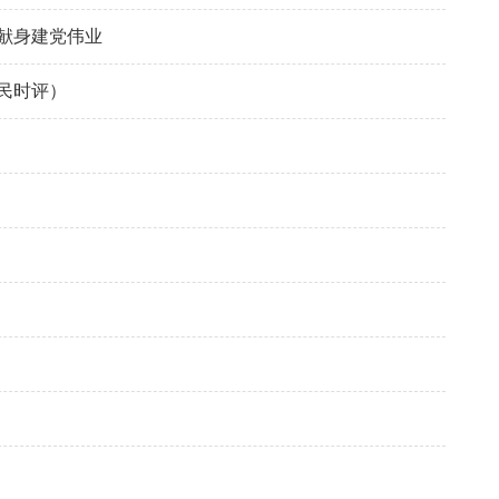
献身建党伟业
民时评）