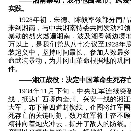
——湘南暴动：农村包围城市、武装
实践。
1928年初，朱德、陈毅率领部分南
来到湘南，与中共湘南特委共同发动和领
暴动的烈火燃遍湘南，波及湘粤赣边境地
万以上，是我们党从八七会议至1928年底
装起义中，坚持时间最长、参加人数最多
命武装暴动，为井冈山革命根据地的巩固
件。
——湘江战役：决定中国革命生死存
1934年11月下旬，中央红军连续
线，抵达广西境内全州、兴安一线的湘江
大军，布下第四道封锁线，企图将红军围
死存亡的关键时刻，数万红军将士奋不顾
精神向着炮火冲去，撕开了敌人的防线。