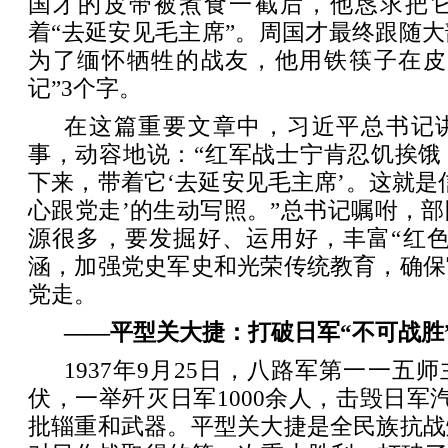
国才的皮带被煮食一截后，他恳求把
着“去延安见毛主席”。周国才最终跟随
为了缅怀牺牲的战友，他用铁筷子在皮
记”3个字。
在这篇重要文章中，习近平总书记讲
事，动容地说：“红军战士宁肯忍饥挨饿
下来，带着它‘去延安见毛主席’。这就是
心跟党走’的生动写照。”总书记嘱咐，
源很多，要发掘好、运用好，丰富“红色
涵，加强党史军史和光荣传统教育，确保
党走。
——平型关大捷：打破日军“不可战胜
1937年9月25日，八路军第一一五
伏，一举歼灭日军1000余人，击毁日军汽
批辎重和武器。平型关大捷是全民族抗战