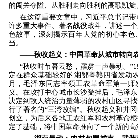
的闯关夺隘、从胜利走向胜利的高歌凯旋
在这篇重要文章中，习近平总书记带
许多重大事件、著名战役战斗，讲述一个
色故事，深刻揭示百年大党的初心本色
当。
——秋收起义：中国革命从城市转向
“秋收时节暮云愁，霹雳一声暴动。”1
定在群众基础较好的湘鄂粤赣四省发动农
月，毛泽东同志率领工农革命军第一师
义。在攻打中心城市长沙受挫后，毛泽东
决定到敌人统治力量薄弱的农村山区寻找
行了著名的“三湾改编”。秋收起义和井
创立，为后来各地工农红军和农村革命根
定了基础，将中国革命推向了一个新的高