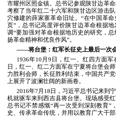
市耀州区照金镇。总书记参观陕甘边革命
考察了当年红二十六军和陕甘边区游击队
穴修建的薛家寨革命旧址。“在中国革命
页”，总书记高度评价陕甘边革命根据地
调“要加强对革命根据地历史的研究，总
扬革命精神和优良作风”。
——将台堡：红军长征史上最后一次
1936年10月9日，红一、红四方面
日，红一、红二方面军在宁夏将台堡会师
力胜利会师，长征胜利结束，中国共产党
上展开了波澜壮阔的新画卷。
2016年7月18日，习近平总书记来
机就驱车来到西吉县将台堡。现场感受红
总书记不禁感慨“再一次受到深刻教育”
史、传承革命传统，并用以教育广大干部