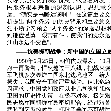
实现长治久安的深刻忧思，包含着对我们
民服务根本宗旨的深刻认识，思想意
远。“确实是高瞻远瞩啊！”在这篇重要
析提出“两个务必”的历史背景和重要意
党不断学习领会“两个务必”的深邃思想
到谦虚谨慎、艰苦奋斗，使我们的党永远
江山永远不变色”。
——抗美援朝战争：新中国的立国立
1950年6月25日，朝鲜内战爆发。1
府一再警告，悍然越过三八线，把战火烧
军飞机多次轰炸中国东北边境地区，给人
损失，我国安全面临严重威胁。值此危急
府请求，中国党和政府以非凡气魄和胆略
卫国的历史性决策。在极不对称、极为艰
民志愿军同朝鲜军民密切配合，经过艰苦
武装到牙齿的对手，打破了美军不可战胜