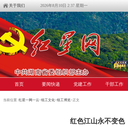
关于我们
2026年8月10日 2:37 星期一
首页
要闻快递
党建工作
干部工作
当前位置:
红星一网一云
>
组工文化
>
组工博览
>
正文
红色江山永不变色