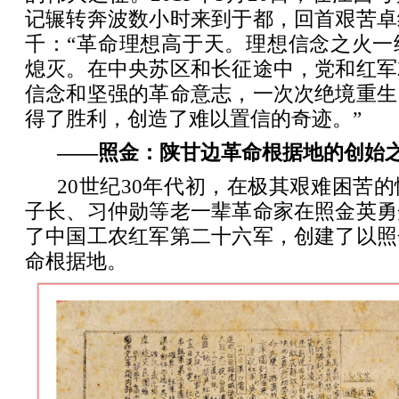
记辗转奔波数小时来到于都，回首艰苦卓
千：“革命理想高于天。理想信念之火一
熄灭。在中央苏区和长征途中，党和红军
信念和坚强的革命意志，一次次绝境重生
得了胜利，创造了难以置信的奇迹。”
——照金：陕甘边革命根据地的创始
20世纪30年代初，在极其艰难困苦
子长、习仲勋等老一辈革命家在照金英勇
了中国工农红军第二十六军，创建了以照
命根据地。