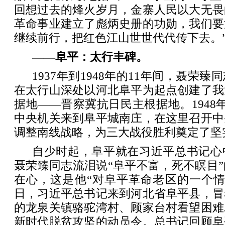
回想过去的烽火岁月，金寨人民以大无畏
革命事业建立了彪炳史册的功勋，我们要
继续前行，把红色江山世世代代传下去。
——阜平：太行丰碑。
1937年到1948年的11年间，聂荣
在太行山深处以河北阜平为起点创建了我
据地——晋察冀抗日民主根据地。1948
中央机关来到阜平城南庄，在这里召开中
调整南线战略，为三大战役胜利奠定了坚
自少时起，阜平就在习近平总书记心
聂荣臻同志流泪说“阜平不富，死不瞑目
在心，这是他“对阜平革命老区的一个情结”
日，习近平总书记来到河北省阜平县，冒
的龙泉关镇骆驼湾村、顾家台村看望困难
新时代脱贫攻坚的动员令。总书记回顾阜