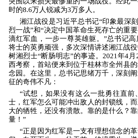
突围以来损失最惨重的一场战役。经此一
时的8.6万人锐减为3万多人。
湘江战役是习近平总书记“印象最深刻”
烈一战”和“决定中国革命生死存亡的重要
滴红军血，一步一尊英雄躯。”总书记高
将士的英勇顽强，多次深情讲述湘江战役
树湘烈士“断肠明志”的事迹。2021年4
西考察，首站便来到位于桂林市全州县的
念园。在这里，总书记思绪万千，深刻阐
征的奇伟不凡：
“试想，如果没有这么一批勇往直前
士，红军怎么可能冲出敌人的封锁线，而
大的牺牲，还没有溃散。靠的是什么？靠
量！”
“正是因为红军是一支有理想信念的