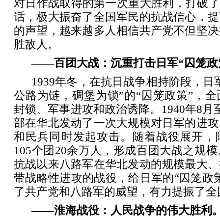
对日作战取得的第一次重大胜利，打破了
话，极大振奋了全国军民的抗战信心，提
的声望，越来越多人相信共产党不但坚决
胜敌人。
——百团大战：沉重打击日军“囚笼政
1939年冬，在抗日战争相持阶段，日
公路为链，碉堡为锁”的“囚笼政策”，
封锁、军事进攻和政治诱降。1940年8月
部在华北发动了一次大规模对日军的进攻
和民兵同时发起攻击。随着战役展开，
105个团20余万人，形成百团大战之规
抗战以来八路军在华北发动的规模最大、
带战略性进攻的战役，给日军的“囚笼政
了共产党和八路军的威望，有力提振了全
——淮海战役：人民战争的伟大胜利