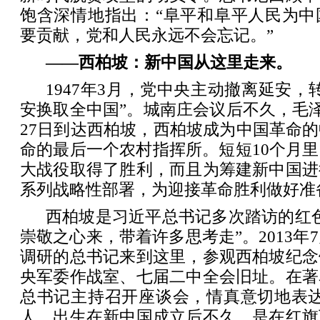
饱含深情地指出：“阜平和阜平人民为中
要贡献，党和人民永远不会忘记。”
——西柏坡：新中国从这里走来。
1947年3月，党中央主动撤离延安，
安换取全中国”。城南庄会议后不久，毛泽东
27日到达西柏坡，西柏坡成为中国革命
命的最后一个农村指挥所。短短10个月
大战役取得了胜利，而且为筹建新中国进
系列战略性部署，为迎接革命胜利做好准
西柏坡是习近平总书记多次踏访的红
崇敬之心来，带着许多思考走”。2013年
调研的总书记来到这里，参观西柏坡纪念
央军委作战室、七届二中全会旧址。在著
总书记主持召开座谈会，情真意切地表达
人，出生在新中国成立后不久，是在红旗