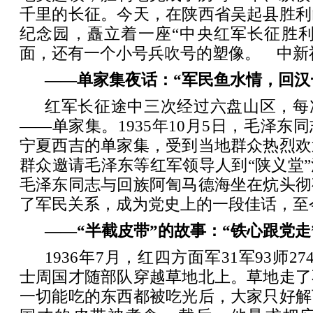
千里的长征。今天，在陕西省吴起县胜利
纪念园，矗立着一座“中央红军长征胜利
面，还有一个小号兵吹号的塑像。 中新社
——单家集夜话：“军民鱼水情，回汉
红军长征途中三次经过六盘山区，每
——单家集。1935年10月5日，毛泽东
宁夏西吉的单家集，受到当地群众热烈欢
群众邀请毛泽东等红军领导人到“陕义堂
毛泽东同志与回族阿訇马德海坐在炕头彻
了军民关系，成为党史上的一段佳话，至
——“半截皮带”的故事：“铁心跟党走
1936年7月，红四方面军31军93师2
士周国才随部队穿越草地北上。草地走了
一切能吃的东西都被吃光后，大家只好解