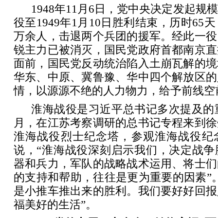
1948年11月6日，党中央决定发起
役至1949年1月10日胜利结束，历时65
万余人，击退两个兵团的援军。经此一役
锐主力已被消灭，国民党政府首都南京直
面前，国民党反动统治陷入土崩瓦解的境
华东、中原、冀鲁豫、华中四个解放区的
情，以源源不绝的人力物力，给予前线空
淮海战役是习近平总书记多次提及的重大
月，在江苏考察调研的总书记专程来到徐
淮海战役烈士纪念塔，参观淮海战役纪
说，“淮海战役深刻启示我们，决定战争
器和兵力，军队的战略战术运用、将士们
的支持和帮助，往往是更为重要的因素”
是小推车推出来的胜利。我们要好好回报
福美好的生活”。