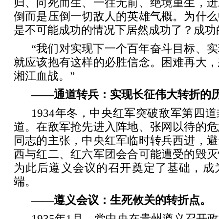
归、向死而生、一往无前、绝境重生，迸
倒而是压倒一切敌人的英雄气概。为什么
是不可能成功的情况下居然成功了？成功
“我们对实现下一个百年奋斗目标、
就应该抱有这样的必胜信念。困难再大，
湘江血战。”
——通道转兵：实现长征伟大转折的
1934年冬，中央红军突破敌军第四
道。在敌军抢先进入阵地、张网以待的危
同志的主张，中央红军临时转兵西进，避
西与红二、红六军团会合可能遭受的毁灭
为此后遵义会议的召开奠定了基础，成
端。
——遵义会议：生死攸关的转折点。
1935年1月，党中央在贵州遵义召开