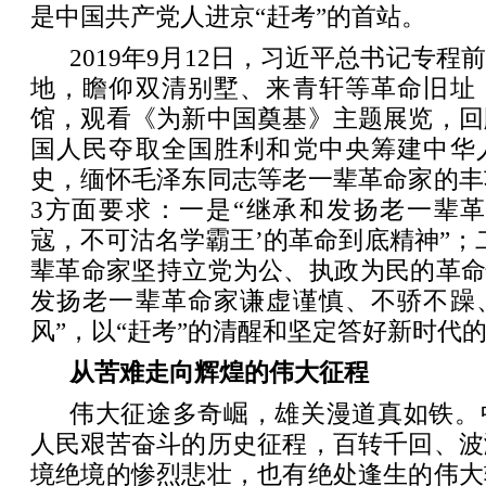
是中国共产党人进京“赶考”的首站。
2019年9月12日，习近平总书记专
地，瞻仰双清别墅、来青轩等革命旧址
馆，观看《为新中国奠基》主题展览，回
国人民夺取全国胜利和党中央筹建中华
史，缅怀毛泽东同志等老一辈革命家的丰
3方面要求：一是“继承和发扬老一辈革
寇，不可沽名学霸王’的革命到底精神”；
辈革命家坚持立党为公、执政为民的革命
发扬老一辈革命家谦虚谨慎、不骄不躁
风”，以“赶考”的清醒和坚定答好新时代
从苦难走向辉煌的伟大征程
伟大征途多奇崛，雄关漫道真如铁。
人民艰苦奋斗的历史征程，百转千回、波
境绝境的惨烈悲壮，也有绝处逢生的伟大