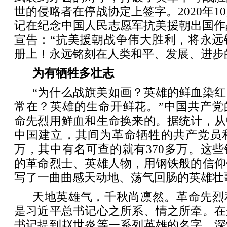
世的侵略者在停战协定上签字。2020年1
记在纪念中国人民志愿军抗美援朝出国作
宣告：“抗美援朝战争伟大胜利，将永远
册上！永远铭刻在人类和平、发展、进步
为有牺牲多壮志
“为什么战旗美如画？英雄的鲜血染
常在？英雄的生命开鲜花。”中国共产党
命先烈用鲜血和生命换来的。据统计，从
中国建立，其间为革命牺牲的共产党员和
万，其中有名可查的就有370多万。这
的革命烈士、英雄人物，用钢铁般的信仰
写了一曲曲感天动地、荡气回肠的英雄壮
天地英雄气，千秋尚凛然。革命先烈
是习近平总书记心之所系、情之所牵。在
书记提到赵世炎等一系列英雄的名字，深