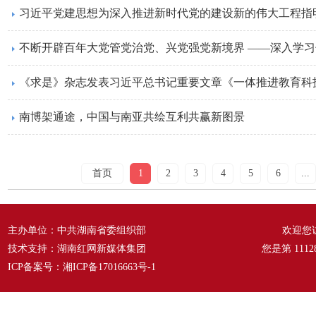
习近平党建思想为深入推进新时代党的建设新的伟大工程指
不断开辟百年大党管党治党、兴党强党新境界 ——深入学
《求是》杂志发表习近平总书记重要文章《一体推进教育科
南博架通途，中国与南亚共绘互利共赢新图景
首页
1
2
3
4
5
6
...
主办单位：中共湖南省委组织部
欢迎您
技术支持：湖南红网新媒体集团
您是第
1112
ICP备案号：
湘ICP备17016663号-1