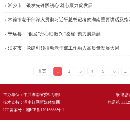
湘乡市：银发先锋践初心 凝心聚力促发展
常德市老干部深入贯彻习近平总书记考察湖南重要讲话及指
宁远县：“银发”丹心助振兴 “桑榆”聚力展新颜
汨罗市：党建引领推动老干部工作融入高质量发展大局
首页
1
2
3
4
5
6
...
主办单位：中共湖南省委组织部
欢迎您
技术支持：湖南红网新媒体集团
您是第
1112
ICP备案号：
湘ICP备17016663号-1