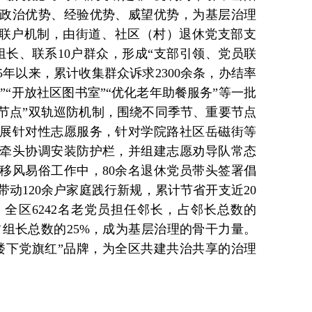
政治优势、经验优势、威望优势，为基层治理
10”联户机制，由街道、社区（村）退休党支部支
组长、联系10户群众，形成“支部引领、党员联
5年以来，累计收集群众诉求2300余条，办结率
”“开放社区图书室”“优化老年助餐服务”等一批
+节点”双轨巡防机制，围绕不同季节、重要节点
展针对性志愿服务，针对学院路社区岳磁街等
牵头协调安装防护栏，并组建志愿劝导队常态
移风易俗工作中，80余名退休党员带头签署倡
动120余户家庭践行新规，累计节省开支近20
，全区6242名老党员担任邻长，占邻长总数的
，占组长总数的25%，成为基层治理的骨干力量。
楼下党旗红”品牌，为全区共建共治共享的治理