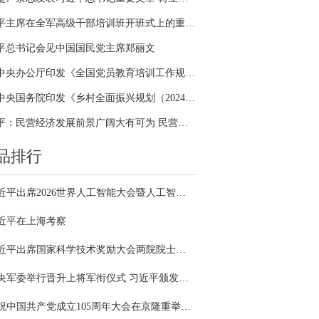
习近平主席在全军高级干部培训班开班式上的重要讲话引领全军开展思想整风、深化政治整训
平总书记会见中国国民党主席郑丽文
中共中央办公厅印发《全国党员教育培训工作规划（2024－2028年）》
中共中央国务院印发《乡村全面振兴规划（2024—2027年）》
习近平：民营经济发展前景广阔大有可为 民营企业和民营企业家大显身手正当其时
品排行
习近平出席2026世界人工智能大会暨人工智能全球治理高级别会议开幕式并发表主旨讲话
近平在上海考察
习近平出席国家科学技术奖励大会两院院士大会中国科协第十一次全国代表大会并发表重要讲话
中央军委举行晋升上将军衔仪式 习近平颁发命令状并向晋衔的军官表示祝贺
庆祝中国共产党成立105周年大会在京隆重举行 习近平发表重要讲话