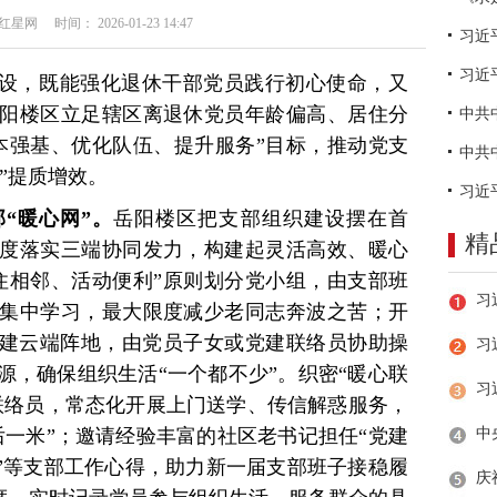
网 时间： 2026-01-23 14:47
习近
建设，既能强化退休干部党员践行初心使命，又
阳楼区立足辖区离退休党员年龄偏高、居住分
本强基、优化队伍、提升服务”目标，推动党支
”提质增效。
“暖心网”。
岳阳楼区把支部组织建设摆在首
精
度落实三端协同发力，构建起灵活高效、暖心
住相邻、活动便利”原则划分党小组，由支部班
集中学习，最大限度减少老同志奔波之苦；开
搭建云端阵地，由党员子女或党建联络员协助操
习
源，确保组织生活“一个都不少”。织密“暖心联
联络员，常态化开展上门送学、传信解惑服务，
后一米”；邀请经验丰富的社区老书记担任“党建
门”等支部工作心得，助力新一届支部班子接稳履