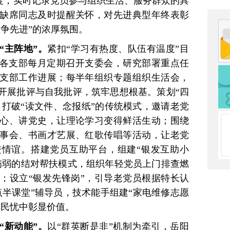
制度，实时记录党员参与组织生活、服务群众的具
缺席同志及时提醒关怀，对先进典型年终表彰
争先进”的浓厚氛围。
“主阵地”。
紧扣“学习有热度、队伍有温度”目
，各支部每月定期召开支委会，研究部署重点任
支部工作进展；每半年组织专题组织生活会，
开展批评与自我批评，筑牢思想根基。策划“四
，打破“读文件、念报纸”的传统模式，邀请老党
心、讲党史，让理论学习变得鲜活生动；围绕
事会、书画才艺展、红歌传唱等活动，让老党
情谊。搭建党员互助平台，组建“银发互助小
病弱的结对帮扶模式，组织年轻党员上门排查燃
；设立“银发先锋岗”，引导老党员根据特长认
点半课堂”辅导员，技术能手组建“家电维修志愿
解民忧中彰显价值。
“新动能”。
以“群英断是非”机制为牵引，岳阳