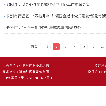
邵阳县：以真心真情真效推动老干部工作走深走实
株洲市荷塘区：“四措并举”引领国企退休党员迸发“银发”治
长沙市：“三合三化”擦亮“星城晚晴”关爱成色
首页
1
2
3
4
5
6
...
主办单位：中共湖南省委组织部
欢迎您
技术支持：湖南红网新媒体集团
您是第
1111
ICP备案号：
湘ICP备17016663号-1