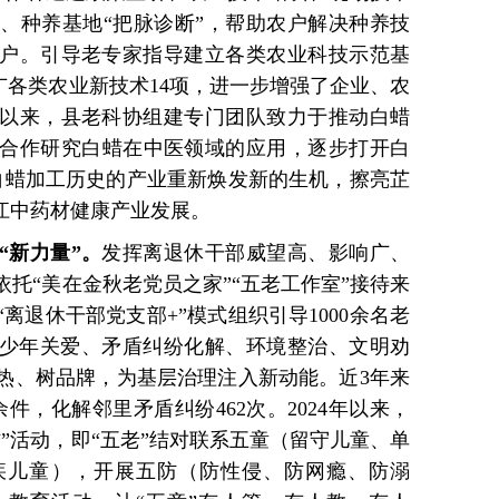
、种养基地“把脉诊断”，帮助农户解决种养技
0余户。引导老专家指导建立各类农业科技示范基
推广各类农业新技术14项，进一步增强了企业、农
4年以来，县老科协组建专门团队致力于推动白蜡
合作研究白蜡在中医领域的应用，逐步打开白
年白蜡加工历史的产业重新焕发新的生机，擦亮芷
江中药材健康产业发展。
“新力量”。
发挥离退休干部威望高、影响广、
托“美在金秋老党员之家”“五老工作室”接待来
离退休干部党支部+”模式组织引导1000余名老
青少年关爱、矛盾纠纷化解、环境整治、文明劝
热、树品牌，为基层治理注入新动能。近3年来
件，化解邻里矛盾纠纷462次。2024年以来，
”活动，即“五老”结对联系五童（留守儿童、单
疾儿童），开展五防（防性侵、防网瘾、防溺