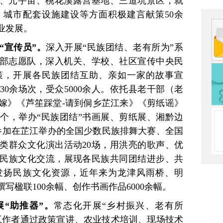
”、元宇宙、桃花溪露营基地、三道坑景区，就
城市配套设施建设等方面积极建言献策50余
业发展。
“宣传员”。
深入开展“民族团结、老有所为”系
干部志愿队，深入机关、学校、社区宣传中央民
策，开展各民族团结互助、亲如一家的故事宣
0余场次，受众5000余人。依托县老干部（老
嫁》《芦笙踩堂-请到侗乡芷江来》《剪纸谣》
0个，举办“民族团结”书画展、剪纸展、湘黔边
参加在芷江举办的全国少数民族排舞大赛、全国
类群众文化演出活动20场，用洪亮的歌声、优
民族文化交流，展现各民族共同团结进步、共
发扬民族文化资源，近年来为龙津风雨桥、明
写楹联100余幅、创作书画作品6000余幅。
“助推器”。
常态化开展“乡村振兴、老有所
工作者通过政策宣讲、农业技术培训、现场技术