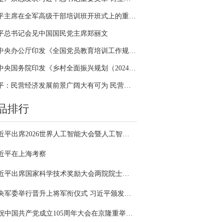
习近平主席在全军高级干部培训班开班式上的重要讲话引领全军开展思想整风、深化政治整训
平总书记会见中国国民党主席郑丽文
中共中央办公厅印发《全国党员教育培训工作规划（2024－2028年）》
中共中央国务院印发《乡村全面振兴规划（2024—2027年）》
习近平：民营经济发展前景广阔大有可为 民营企业和民营企业家大显身手正当其时
品排行
习近平出席2026世界人工智能大会暨人工智能全球治理高级别会议开幕式并发表主旨讲话
近平在上海考察
习近平出席国家科学技术奖励大会两院院士大会中国科协第十一次全国代表大会并发表重要讲话
中央军委举行晋升上将军衔仪式 习近平颁发命令状并向晋衔的军官表示祝贺
庆祝中国共产党成立105周年大会在京隆重举行 习近平发表重要讲话