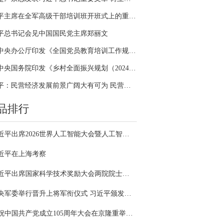
习近平主席在全军高级干部培训班开班式上的重要讲话引领全军开展思想整风、深化政治整训
平总书记会见中国国民党主席郑丽文
中共中央办公厅印发《全国党员教育培训工作规划（2024－2028年）》
中共中央国务院印发《乡村全面振兴规划（2024—2027年）》
习近平：民营经济发展前景广阔大有可为 民营企业和民营企业家大显身手正当其时
品排行
习近平出席2026世界人工智能大会暨人工智能全球治理高级别会议开幕式并发表主旨讲话
近平在上海考察
习近平出席国家科学技术奖励大会两院院士大会中国科协第十一次全国代表大会并发表重要讲话
中央军委举行晋升上将军衔仪式 习近平颁发命令状并向晋衔的军官表示祝贺
庆祝中国共产党成立105周年大会在京隆重举行 习近平发表重要讲话