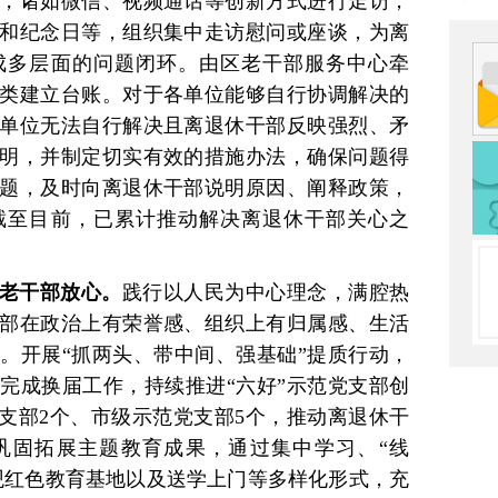
，诸如微信、视频通话等创新方式进行走访，
和纪念日等，组织集中走访慰问或座谈，为离
成多层面的问题闭环。由区老干部服务中心牵
类建立台账。对于各单位能够自行协调解决的
单位无法自行解决且离退休干部反映强烈、矛
明，并制定切实有效的措施办法，确保问题得
题，及时向离退休干部说明原因、阐释政策，
截至目前，已累计推动解决离退休干部关心之
老干部放心。
践行以人民为中心理念，满腔热
部在政治上有荣誉感、组织上有归属感、生活
。开展“抓两头、带中间、强基础”提质行动，
利完成换届工作，持续推进“六好”示范党支部创
党支部2个、市级示范党支部5个，推动离退休干
巩固拓展主题教育成果，通过集中学习、“线
观红色教育基地以及送学上门等多样化形式，充