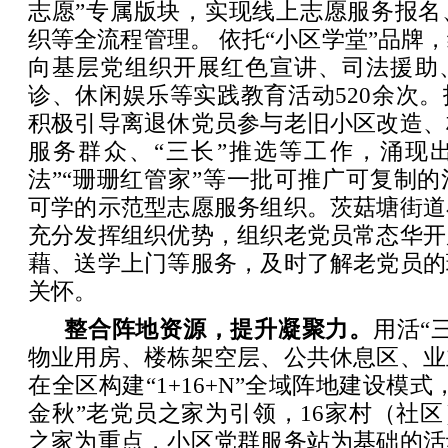
志愿”专属版块，实现线上志愿服务报名
织等全流程管理。 依托“小区学堂”品牌
向基层党组织开展红色宣讲、司法援助
诊、休闲娱乐等实践教育活动520余次
积极引导离退休党员参与老旧小区改造、
服务群众、“三长”推选等工作，涌现出
法”“珊珊红管家”等一批可推广可复制
可学的示范型志愿服务组织。茨菇塘街道
充分发挥组织优势，组织老党员常态华开
藉、送学上门等服务，及时了解老党员的
关怀。
整合阵地资源，提升凝聚力
。
用活“
物业用房、楼栋架空层、公共休息区、业
在全区构建“1+16+N”全域阵地建设模
金秋”老党员之家为引领，16家村（社区
之家为重点，小区党群服务站为基础的活