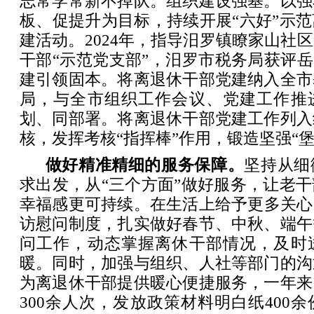
志常学常新不掉队。组织建设强基。以强
板、促提升为目标，持续开展“六好”示
建活动。2024年，指导汨罗镇瞭家山社
干部“示范党支部”，汨罗市税务局获评岳
建引领固本。将离退休干部党建纳入全市
局，与全市组织工作会议、党建工作推
划、同部署。将离退休干部党建工作列入
核，发挥考核“指挥棒”作用，锻造坚强“堡
‌做好精准精细的服务保障。
坚持从细
求出发，从“三个方面”做好服务，让老
幸福感更可持续。‌在生活上给予更多关
访慰问制度，扎实做好春节、中秋、端午
问工作，动态掌握离休干部情况，及时
暖。同时，加强与组织、人社等部门的沟
为离退休干部提供暖心便捷服务，一年来
300余人次，发放政策材料明白纸400