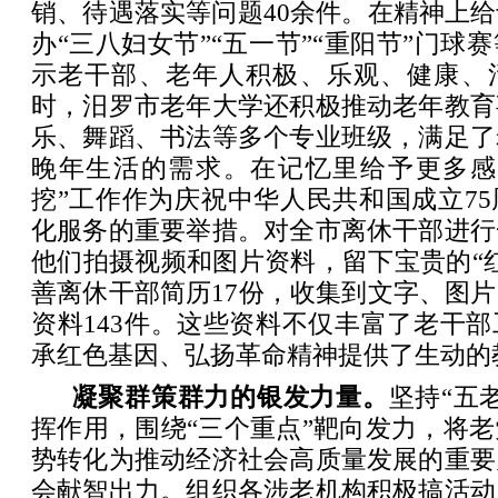
销、待遇落实等问题40余件。在精神上
办“三八妇女节”“五一节”“重阳节”门球
示老干部、老年人积极、乐观、健康、
时，汨罗市老年大学还积极推动老年教育
乐、舞蹈、书法等多个专业班级，满足了
晚年生活的需求。在记忆里给予更多感
挖”工作作为庆祝中华人民共和国成立7
化服务的重要举措。对全市离休干部进行
他们拍摄视频和图片资料，留下宝贵的“
善离休干部简历17份，收集到文字、图
资料143件。这些资料不仅丰富了老干
承红色基因、弘扬革命精神提供了生动的
‌凝聚群策群力的银发力量。
坚持“五
挥作用，围绕“三个重点”靶向发力，将
势转化为推动经济社会高质量发展的重要
会献智出力。组织各涉老机构积极搞活动