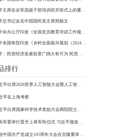
习近平主席在全军高级干部培训班开班式上的重要讲话引领全军开展思想整风、深化政治整训
平总书记会见中国国民党主席郑丽文
中共中央办公厅印发《全国党员教育培训工作规划（2024－2028年）》
中共中央国务院印发《乡村全面振兴规划（2024—2027年）》
习近平：民营经济发展前景广阔大有可为 民营企业和民营企业家大显身手正当其时
品排行
习近平出席2026世界人工智能大会暨人工智能全球治理高级别会议开幕式并发表主旨讲话
近平在上海考察
习近平出席国家科学技术奖励大会两院院士大会中国科协第十一次全国代表大会并发表重要讲话
中央军委举行晋升上将军衔仪式 习近平颁发命令状并向晋衔的军官表示祝贺
庆祝中国共产党成立105周年大会在京隆重举行 习近平发表重要讲话