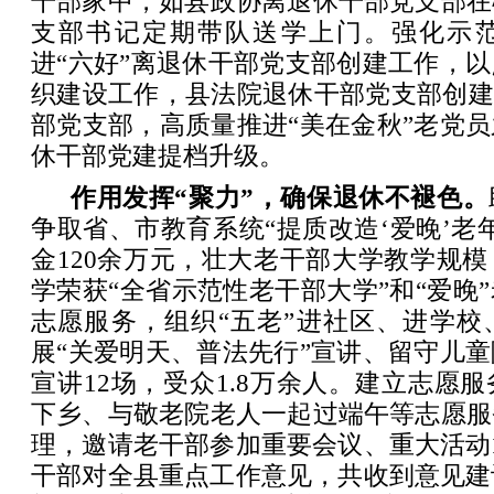
干部家中，如县政协离退休干部党支部在
支部书记定期带队送学上门。强化示
进“六好”离退休干部党支部创建工作，
织建设工作，县法院退休干部党支部创建
部党支部，高质量推进“美在金秋”老党
休干部党建提档升级。
作用发挥“聚力”，确保退休不褪色。
争取省、市教育系统“提质改造‘爱晚’老
金120余万元，壮大老干部大学教学规
学荣获“全省示范性老干部大学”和“爱晚
志愿服务，组织“五老”进社区、进学校
展“关爱明天、普法先行”宣讲、留守儿
宣讲12场，受众1.8万余人。建立志愿
下乡、与敬老院老人一起过端午等志愿服
理，邀请老干部参加重要会议、重大活动
干部对全县重点工作意见，共收到意见建