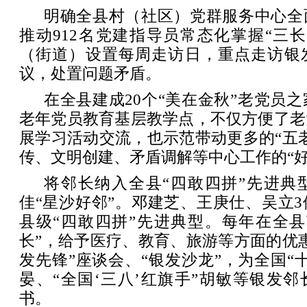
明确全县村（社区）党群服务中心全
推动912名党建指导员常态化掌握“三
（街道）设置每周走访日，重点走访银
议，处置问题矛盾。
在全县建成20个“美在金秋”老党员之
老年党员教育基层教学点，不仅方便了老
展学习活动交流，也示范带动更多的“五
传、文明创建、矛盾调解等中心工作的“好
将邻长纳入全县“四敢四拼”先进典
佳“星沙好邻”。邓建芝、王庚仕、吴立
县级“四敢四拼”先进典型。每年在全县
长”，给予医疗、教育、旅游等方面的优
发先锋”座谈会、“银发沙龙”，为全国“
晏、“全国‘三八’红旗手”胡敏等银发邻
书。