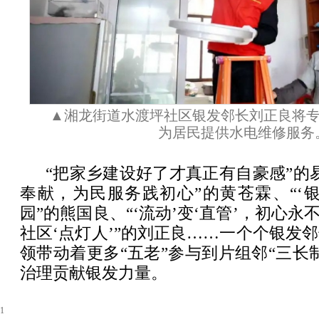
▲湘龙街道水渡坪社区银发邻长刘正良将
为居民提供水电维修服务
“把家乡建设好了才真正有自豪感”的
奉献，为民服务践初心”的黄苍霖、“‘
园”的熊国良、“‘流动’变‘直管’，初心永
社区‘点灯人’”的刘正良……一个个银发
领带动着更多“五老”参与到片组邻“三长
治理贡献银发力量。
1