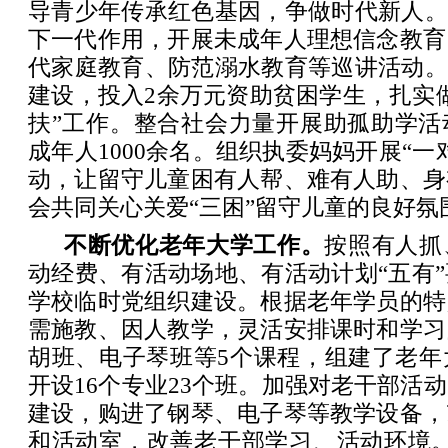
导青少年传承红色基因，争做时代新人。
下一代作用，开展未成年人理想信念教育
代家庭教育、防范溺水教育等巡讲活动。
建设，投入2余万元资助贫困学生，扎实
扶”工作。整合社会力量开展助孤助学活
成年人1000余名。组织执委妈妈开展“一
动，让留守儿童困有人帮、难有人助、身
会共同关心关爱“三困”留守儿童的良好氛
不断优化老年大学工作。
按照有人抓
动经费、有活动场地、有活动计划“五有
学校临时党组织建设。根据老年学员的特
需施教、因人教学，灵活安排课时和学习
胡班、电子琴班等5个课程，组建了老年
开设16个专业23个班。加强对老干部活
建设，购进了钢琴、电子琴等教学设备，
和活动室，改善老干部学习、活动环境。