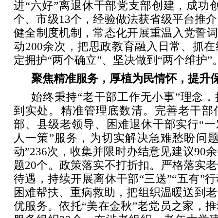
进“六好”离退休干部党支部创建，成功创
个、市级13个，经验做法获省级平台推
健全制度机制，常态化开展重温入党誓词
动200余次，把思政教育融入日常、抓
定拥护“两个确立”、坚决做到“两个维护”
聚焦精准服务，厚植为民情怀，提升
始终秉持“老干部工作无小事”理念
到实处。精准管理底数清。完善老干部
部、县级老领导、困难退休干部实行“一
人一策”服务，为切实解决急难愁盼问题
动”236次，收集并限时办结意见建议90
题20个。政策落实不打折扣。严格落实
待遇，持续开展离休干部“三送”“五有”
困难帮扶、重病救助，把组织温暖送到老
优服务。依托“美在金秋”老党员之家，