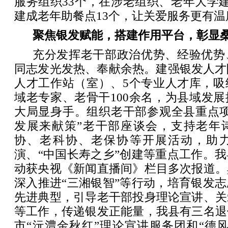
服务组织33个，在涉老组织、老年大学
建成老年助餐点13个，让关爱服务更有温
聚焦银发赋能，搭建作用平台，彰显
充分发挥老干部政治优势、经验优势
同志发光发热、奉献余热。建强银发人才
人才工作站（室）、5个专业人才库，吸
域老专家、老骨干100余名，为县域发
大局显身手。组织老干部参观全县重点项
发展来献策”老干部座谈会，支持老年
协、老科协、老保协等开展活动，助
演、“中国长寿之乡”创建等重点工作。
动获央视《新闻直播间》栏目多次报道。
深入推进“三湘银智”等行动，培育银发
先进典型，引导老干部投身理论宣讲、关
等工作，传递银发正能量，我县有三名退
市“沅澧金秋红”理论宣讲服务团和“德