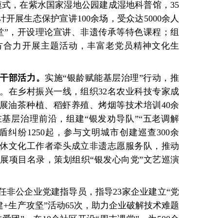
模式，在紫水国家湿地公园建成湿地科普馆，35
开展生态保护宣讲100余场，受众达5000余人
堂”，开设理论宣讲、非遗传承等特色课程；组
方合力开展主题活动，丰富老党员精神文化生
干部活力。
实施“银龄赋能基层治理”行动，推
。在乡村振兴一线，组织32名农业科技专家成
开展油茶种植、稻虾养殖、烤烟等技术培训40余
基层治理前沿，组建“银发劝导队”“五老调解
纠纷1250起，参与文明城市创建巡查300余
退休文化工作者牵头成立非遗志愿服务队，推动
展项目名录，策划组织“银发心向党”文艺巡演
任非公企业党建指导员，指导23家企业建立“党
建+生产攻坚”活动65次，助力企业破解技术难题