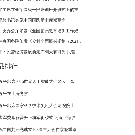
习近平主席在全军高级干部培训班开班式上的重要讲话引领全军开展思想整风、深化政治整训
平总书记会见中国国民党主席郑丽文
中共中央办公厅印发《全国党员教育培训工作规划（2024－2028年）》
中共中央国务院印发《乡村全面振兴规划（2024—2027年）》
习近平：民营经济发展前景广阔大有可为 民营企业和民营企业家大显身手正当其时
品排行
习近平出席2026世界人工智能大会暨人工智能全球治理高级别会议开幕式并发表主旨讲话
近平在上海考察
习近平出席国家科学技术奖励大会两院院士大会中国科协第十一次全国代表大会并发表重要讲话
中央军委举行晋升上将军衔仪式 习近平颁发命令状并向晋衔的军官表示祝贺
庆祝中国共产党成立105周年大会在京隆重举行 习近平发表重要讲话