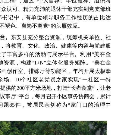
航工程”，通过“个人自荐、单位推荐、组织考
群众认可、精力充沛的退休干部充实到党支部班
部书记中，有单位领导职务工作经历的占比达
退休不褪色、离岗不离党”的头雁效应。
台。
东安县充分整合资源，统筹机关单位、社
，将教育、文化、政治、健康等内容与党建服
了丰富多样的活动与展示平台。利用“美在金
资源，构建“1+N”立体化服务矩阵。“美在金
书画创作室、排练厅等功能区，年均开展太极拳
余场。10个社区老党员之家实现“一社区一特
提供的200平方米场地，打造“长者食堂”，让老
民议事厅”平台，每月召开小区事务协商会，累计
题85件，被居民亲切称为“家门口的治理中