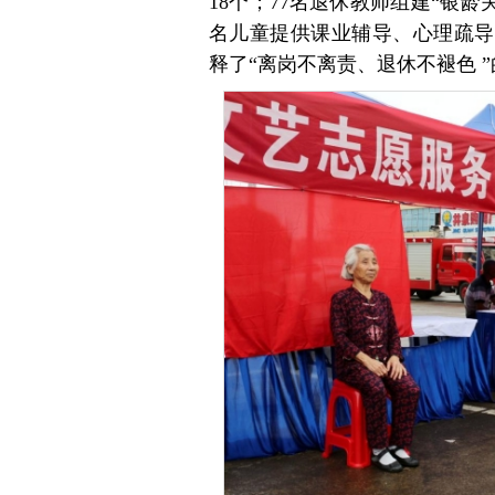
18个；77名退休教师组建“银龄
名儿童提供课业辅导、心理疏导
释了“离岗不离责、退休不褪色 