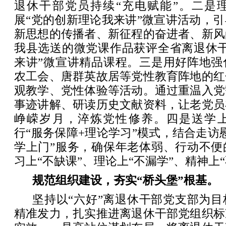
退休干部党员持续“充电赋能”。二是
展“党的创新理论我来讲”微宣讲活动，
新思想的传播者、新征程的奋进者、新风
我县选送的微党课作品获评全省离退休干
来讲”微宣讲精品课程。三是用好阵地强
农工会、唐群英故居等党性教育阵地的红
观教学、党性体验等活动。通过重温入党
事迹讲解、研读历史文献资料，让老党员
峥嵘岁月，淬炼党性修养。四是送学
行“服务保障+理论学习”模式，结合走访
学上门”服务，确保年老体弱、行动不便
习上“不缺课”、理论上“不漏学”、精神上“
规范组织建设，夯实“桥头堡”根基。
坚持以“六好”离退休干部党支部为
精准发力，扎实推进离退休干部党组织标