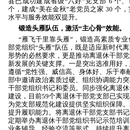
县已成功建成省级“六好”党支部 6 个、
个，建成“美在金秋”老党员之家 30 个
水平与服务效能双提升。
锻造头雁队伍，激活“主心骨”效能。
“雁飞千里靠头雁”，锻造高素质专
部党组织“头雁”队伍，既是适应新时代
形势的必然要求，更是推动离退休干部党
新发展的关键支撑。一是突出选准用好，
遵循“党性强、威信高、身体好、乐于奉
部中邀请政治素质过硬、组织协调能力突
干部党组织书记和委员。同步强化离退休
建设，目前59个离退休干部党支部已实
为党支部规范化建设提供坚实组织保障。
提升履职能力。将离退休干部党支部书记
定期举办离退休干部党组织书记示范培训
业务辅导、经验交流等形式，持续提升离