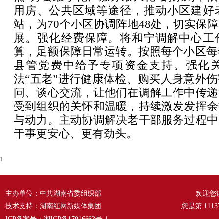
用房、公共区域等途径，推动小区建好
站，为70个小区协调阵地48处，切实保
展。强化经费保障。将和宁调解中心工
算，足额保障日常运转。按照每个小区每年
县管党费中给予专项资金支持。强化
法“五老”进行健康体检、购买人身意外
问、谈心交流，让他们在调解工作中传递
受到组织的关怀和温暖，持续激发发挥余
与动力。主动协调解决老干部服务过程中
干事更安心、更有劲头。
1
主办单位：中共湖南省委组织部
欢迎您
技术支持：湖南红网新媒体集团
您是第
1113
ICP备案号：
湘ICP备17016663号-1