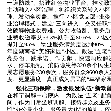
一道防线”。搭建红色物业平台。推动政
主动融入小区治理，将组织关系转入小区
理、发动全覆盖。推行“小区党支部+业委
业治理模式，建立“三向进入、交叉任职
效破解物业收费难、公共收益乱、服务质
业费收缴率从53.3%跃升至80.6%，
提升至95%，物业服务满意度达到90%，
年度湖南省“美好家园”小区。政法“五老
亮身份、践承诺、作贡献，快速响应解
水、停车混乱、消防隐患等320余个民生难
展志愿服务230余次，服务群众9600余
度、更显温度，真正成为居民的“幸福家园
强化三项保障，激发银发队伍“新动能
在和宁调解中心院内，为政法“五老”配
间，作为日常坐班调解、接待群众及业务
照“办公最小化、服务最大化”的原则，