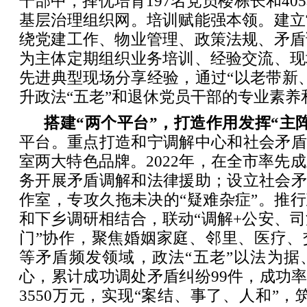
干部中，择优培育197名党员楼栋长和40
基层治理组织网。培训赋能强本领。建立
绕党建工作、物业管理、政策法规、矛盾
为主体定期组织业务培训、经验交流、现
先进典型现场分享经验，通过“以老带新
升政法“五老”和退休党员干部的专业素养
搭建“两个平台”，打造作用发挥“主
平台。重点打造和宁调解中心和社会矛盾
室两大特色品牌。2022年，在全市率先
务开展矛盾调解和法律援助；设立社会矛
作室，专攻久拖未决的“疑难杂症”。推行
和下乡调研相结合，联动“调解+公安、
门”协作，聚焦婚姻家庭、邻里、医疗、
等矛盾频发领域，政法“五老”以法为据
心，累计成功调处矛盾纠纷99件，成功率
3550万元，实现“案结、事了、人和”，