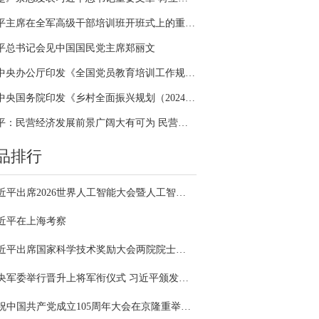
习近平主席在全军高级干部培训班开班式上的重要讲话引领全军开展思想整风、深化政治整训
平总书记会见中国国民党主席郑丽文
中共中央办公厅印发《全国党员教育培训工作规划（2024－2028年）》
中共中央国务院印发《乡村全面振兴规划（2024—2027年）》
习近平：民营经济发展前景广阔大有可为 民营企业和民营企业家大显身手正当其时
品排行
习近平出席2026世界人工智能大会暨人工智能全球治理高级别会议开幕式并发表主旨讲话
近平在上海考察
习近平出席国家科学技术奖励大会两院院士大会中国科协第十一次全国代表大会并发表重要讲话
中央军委举行晋升上将军衔仪式 习近平颁发命令状并向晋衔的军官表示祝贺
庆祝中国共产党成立105周年大会在京隆重举行 习近平发表重要讲话