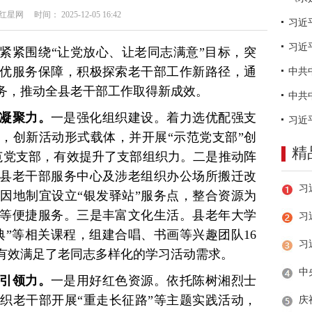
网 时间： 2025-12-05 16:42
习近
紧紧围绕“让党放心、让老同志满意”目标，突
优服务保障，积极探索老干部工作新路径，通
务，推动全县老干部工作取得新成效。
织凝聚力。
一是强化组织建设。着力选优配强支
，创新活动形式载体，并开展“示范党支部”创
精
范党支部，有效提升了支部组织力。二是推动阵
施县老干部服务中心及涉老组织办公场所搬迁改
因地制宜设立“银发驿站”服务点，整合资源为
等便捷服务。三是丰富文化生活。县老年大学
习
典”等相关课程，组建合唱、书画等兴趣团队16
，有效满足了老同志多样化的学习活动需求。
想引领力。
一是用好红色资源。依托陈树湘烈士
织老干部开展“重走长征路”等主题实践活动，