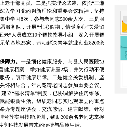
以上老干部党员。二是抓实理论武装。依托“三湘
志深入学习党的创新理论和重要会议精神，坚持
集中学习8次，参与老同志500余人次。三是服
愿服务队，开展“七彩假期，情暖童心”关爱留
“五老”人员成立10个帮扶指导小组，深入开展帮
范基地25家，带动解决青年就业创业8200余
怀保障力。
一是细化健康服务。与县人民医院协
善健康档案，举办健康讲座2场，并为行动不便
服务，筑牢健康屏障。二是健全关爱机制。坚
关怀相结合，年内邀请老同志参加重要会议、
；建立“需求清单”制度，已协调解决住房维修、
是赋能银龄生活。组织老同志实地观摩县内重点
举办专题座谈会，交流感悟、建言献策。针对
挂号等实用技能培训，帮助200余名老同志掌握
共享科技发展带来的便捷与品质生活。