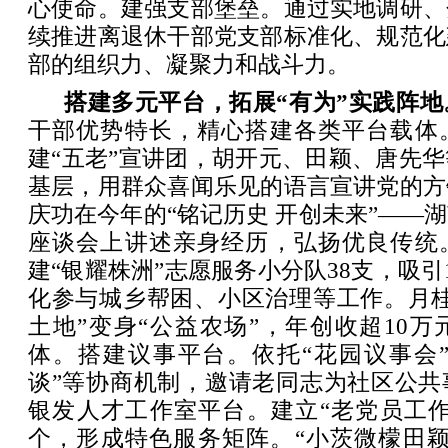
心使命。建强支部堡垒。通过实地调研、
续推进离退休干部党支部标准化、规范化
部的组织力、凝聚力和战斗力。
搭建多元平台，拓展“有为”实践阵地
干部优势特长，精心搭建各类平台载体
建“五老”宣讲团，胡开元、田颖、唐先
基层，用群众喜闻乐见的语言宣讲党的方
庆功在今年的“铭记历史 开创未来”——
座谈会上讲述亲身经历，弘扬优良传统
建“银耀株洲”志愿服务小分队38支，吸引
化参与城乡帮困、小区治理等工作。月桂
土地”变身“公益农场”，年创收超10
体。搭建议事平台。依托“花园议事会”
谈”等协商机制，邀请老同志为社区公共
银发人才工作室平台。建立“老党员工作室
个，形成特色服务矩阵。“小茨微檬田颖