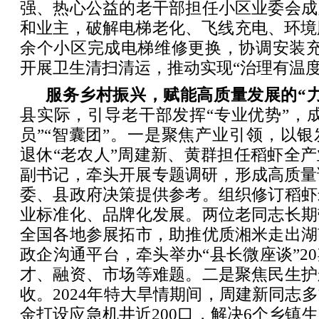
强、热心公益的老干部担任小区业委会成
和业主，破解电梯老化、飞线充电、环境
余个小区完成电梯维修更换，协调安装充
开展卫生清扫清运，推动实现“治理有温度
服务乡村振兴，赋能高质量发展的“力
县实际，引导老干部发挥“专业优势”，
员”“智囊团”。一是聚焦产业引领，以
退休“老农人”周建新、黄群担任稻虾全
副书记，牵头开展专题调研，形成高质量
委、县政府决策提供参考。组织修订稻虾
业标准化、品牌化发展。两位老同志长期
全国各地参展拓市，助推优质湘米走出湖
政企沟通平台，牵头举办“县长微座谈”2
才、融资、市场等难题。二是聚焦民生护
收。2024年特大旱情期间，周建新同志
金打设应急机井近200口，解决6个乡镇