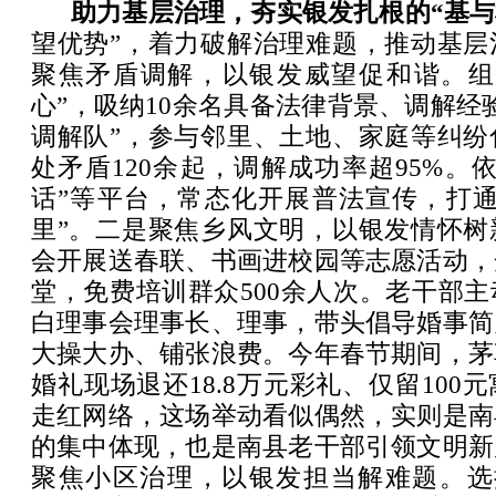
助力基层治理，夯实银发扎根的“基与
望优势”，着力破解治理难题，推动基层
聚焦矛盾调解，以银发威望促和谐。组
心”，吸纳10余名具备法律背景、调解经
调解队”，参与邻里、土地、家庭等纠纷
处矛盾120余起，调解成功率超95%。
话”等平台，常态化开展普法宣传，打通
里”。二是聚焦乡风文明，以银发情怀树
会开展送春联、书画进校园等志愿活动，
堂，免费培训群众500余人次。老干部
白理事会理事长、理事，带头倡导婚事简
大操大办、铺张浪费。今年春节期间，茅
婚礼现场退还18.8万元彩礼、仅留100
走红网络，这场举动看似偶然，实则是南
的集中体现，也是南县老干部引领文明新
聚焦小区治理，以银发担当解难题。选