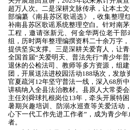
关开展巡回宣讲，2025年以来累计开展宣
超万人次。二是深耕文脉传承，让本土文
部编纂《南县苏区歌谣选》，收集整理红
补南县苏区歌谣系统整理空白。针对南茅
工程，邀请张新元、何金华两位老干部
组，历时两年整理编撰资料二十余万字，
提供坚实支撑。三是深耕关爱育人，让青
全国首届“关爱明天、普法先行”青少年
退休的公检法司、教师等多方资源，组建
团，开展送法进校园活动188场次，发放
官夏疏河12年坚守普法一线，深入68所
讲稿纳入全县法治教材。县原人大常委会
主任刘舜球扎根岗位13年，牵头开展特
暑期兴趣培训、防溺水巡查等关爱活动，2
心下一代工作先进工作者”，成为青少年
者。