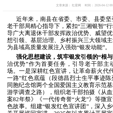
文章来源： 红星网 时间： 2026-04-12 09:
近年来，南县在省委、市委、县委坚
老干部局精心指导下，紧扣“三湘银智”
导广大离退休干部发挥政治优势、威望优
想引领、基层治理、乡村振兴三大领域主
为县域高质量发展注入强劲“银发动能”。
强化思想建设，筑牢银发引领的“根与
治优势”作为首要任务，引导老干部主
场。一是深耕红色宣讲，让革命薪火代代
一路”红色底蕴（段德昌烈士生平事迹陈
同胞纪念馆两个全国爱国主义教育示范基
游学调查之路），组织老干部拍摄《从血
案82年祭》《一代传奇誉“火龙”》等微
色故事。组建“银发红色宣讲团”，深入