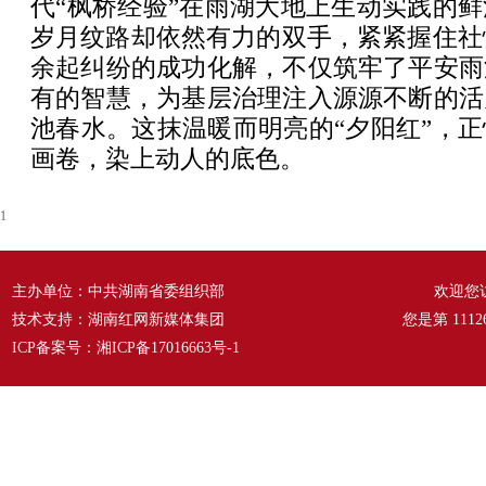
代“枫桥经验”在雨湖大地上生动实践的
岁月纹路却依然有力的双手，紧紧握住社情
余起纠纷的成功化解，不仅筑牢了平安雨
有的智慧，为基层治理注入源源不断的活
池春水。这抹温暖而明亮的“夕阳红”，
画卷，染上动人的底色。
1
主办单位：中共湖南省委组织部
欢迎您
技术支持：湖南红网新媒体集团
您是第
1112
ICP备案号：
湘ICP备17016663号-1