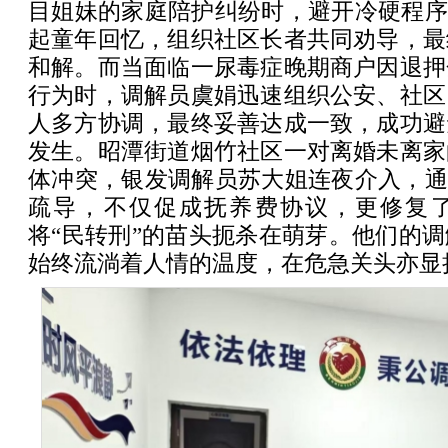
目姐妹的家庭陪护纠纷时，避开冷硬程序
起童年回忆，组织社区长者共同劝导，最
和解。而当面临一尿毒症晚期商户因退押
行为时，调解员虞娟迅速组织公安、社区
人多方协调，最终妥善达成一致，成功避
发生。昭潭街道烟竹社区一对离婚未离家
体冲突，银发调解员苏大姐连夜介入，通
疏导，不仅促成抚养费协议，更修复
将“民转刑”的苗头扼杀在萌芽。他们的
始终流淌着人情的温度，在危急关头亦显