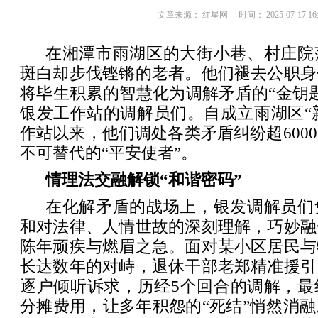
文章来源： 红星网 时间： 2025-07-17 16:
在湘潭市雨湖区的大街小巷、村庄院
斑白却步伐铿锵的老者。他们褪去公职身
将毕生积累的智慧化为调解矛盾的“金钥
银发工作站的调解员们。自成立雨湖区“新
作站以来，他们调处各类矛盾纠纷超600
不可替代的“平安使者”。
情理法交融解锁“和谐密码”
在化解矛盾的战场上，银发调解员们
和对法律、人情世故的深刻理解，巧妙融
陈年顽疾与燃眉之急。面对某小区居民与
长达数年的对峙，退休干部老郑精准援引
逐户倾听诉求，历经5个回合的调解，最
分摊费用，让多年积怨的“死结”悄然消