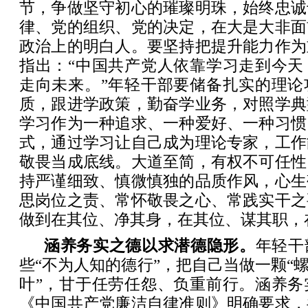
节，争做坚守初心的璀璨明珠，始终忠诚
律、党的组织、党的决定，在大是大非面
政治上的明白人。要坚持把提升能力作为
指出：“中国共产党人依靠学习走到今天
走向未来。”年轻干部要储备扎实的理论
质，跟进学政策，勤奋学业务，对照学典
学习作为一种追求、一种爱好、一种习惯
式，通过学习让自己成为理论专家，工作
敬畏当成底线。大道至简，有权不可任性
持严谨细致、慎微慎独的品质作风，心生
思岗位之责、常怀敬畏之心、常践实干之
做到在其位、净其身，在其位、谋其职，
涵养务实之德以求潜德隐形。
年轻干
些“不为人知的德行”，把自己当做一颗“螺
叶”，甘于任劳任怨、负重前行。涵养务
《中国共产党廉洁自律准则》明确要求，