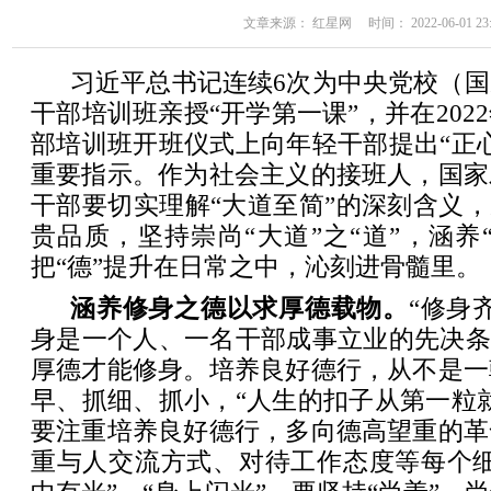
文章来源： 红星网 时间： 2022-06-01 23:
习近平总书记连续6次为中央党校（
干部培训班亲授“开学第一课”，并在202
部培训班开班仪式上向年轻干部提出“正
重要指示。作为社会主义的接班人，国家
干部要切实理解“大道至简”的深刻含义，
贵品质，坚持崇尚“大道”之“道”，涵养“
把“德”提升在日常之中，沁刻进骨髓里。
涵养修身之德以求厚德载物。
“修身
身是一个人、一名干部成事立业的先决条
厚德才能修身。培养良好德行，从不是一
早、抓细、抓小，“人生的扣子从第一粒
要注重培养良好德行，多向德高望重的革
重与人交流方式、对待工作态度等每个细