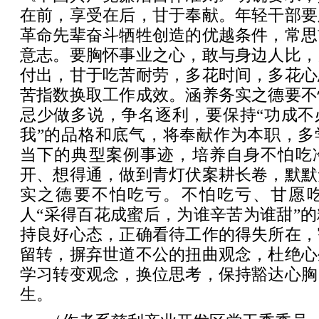
在前，享受在后，甘于奉献。年轻干部要
革命先辈奋斗牺牲创造的优越条件，常思
意志。要胸怀事业之心，敢与身边人比，
付出，甘于吃苦耐劳，多花时间，多花心
苦指数换取工作成效。涵养务实之德要不
忌少做多说，争名逐利，要保持“功成不
我”的品格和底气，将奉献作为本职，多
当下的典型案例事迹，培养自身不怕吃
开、想得通，做到青灯伏案耕长卷，默默
实之德要不怕吃亏。不怕吃亏、甘愿
人“采得百花成蜜后，为谁辛苦为谁甜”
持良好心态，正确看待工作的得失所在，
留转，摒弃世道不公的扭曲观念，杜绝心
学习转变观念，换位思考，保持豁达心胸
生。