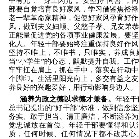
中有光”、“身上闪光”。要坚持“尚善”，
部要自觉培育良好家风，学习借鉴焦裕禄
老一辈革命家精神，促使好家风孕育好作
风，做到夫义妇顺、父慈子孝、兄友弟恭
正能量促进党的各项事业健康发展。要坚
化人。年轻干部要始终注重保持良好作风
坚持不唯上，不唯书，只唯实，养成良
当“小学生”的心态，默默提升自我。工
牢牢扛在肩上，抓在手中，落实在行动中
个脚印。生活里阳光向上，多交有益之友
养良好的兴趣爱好，用行动影响身边人。
涵养为政之德以求德才兼备。
年轻干
总书记提出的“好干部”标准，做到信念
务实、敢于担当、清正廉洁，不断涵养为
党忠诚放在首位。年轻干部要懂得和认
质，任何时候、任何情况下都不改其心