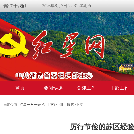
关于我们
2026年8月7日 22:31 星期五
首页
要闻快递
党建工作
干部工作
当前位置:
红星一网一云
>
组工文化
>
组工博览
>
正文
厉行节俭的苏区经