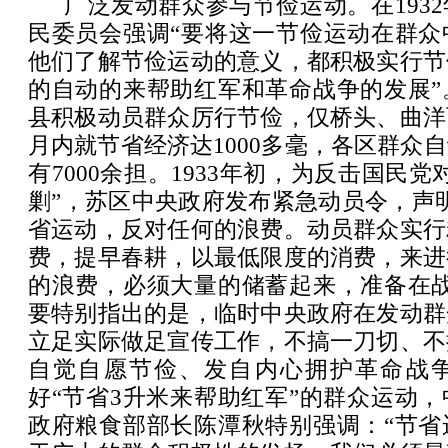
广泛发动群众参与节俭运动。在193
民委员会强调“要将这一节俭运动在群众
他们了解节俭运动的意义，都积极实行节
的自动的来帮助红军和革命战争的发展”
县积极动员群众厉行节俭，仅桥头、曲洋
月内就节省经济达1000多毫，各区群众
有7000余担。1933年初，为反击国民
剿”，苏区中央政府发布紧急动员令，声
省运动，反对任何的浪费。动员群众实行
费，提早春耕，以最低限度的消费，来进
的浪费，必须大量的储蓄起来，准备在战
要特别指出的是，临时中央政府在发动群
立足实际做足宣传工作，不搞一刀切、不
自觉自愿节俭、发自内心拥护革命战争。
好“节省3升米来帮助红军”的群众运动
政府粮食部部长陈潭秋特别强调：“节省