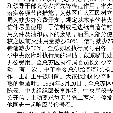
和领导干部充分发挥先锋模范作用，率先
落实各项节俭措施，为苏区广大军民树立
局为减少办公费开支，规定以木油代替火
信件尽量使用二手信封或毛边纸自造信封
用文件及油印裁下的废纸，油墨大部分使
较之以前火油用量减少30%、信封减少75
铅笔减少50%。全总苏区执行局号召各
少中央政府对执行局的津贴，裁减秘书处
办公费用。全总苏区执行局委员长刘少奇
动，有一次，中革军委总供给部部长杨
作，正赶上午饭时间。大家找到刘少奇时
熟的番薯叶。1934年3月20日，全总苏
陈云、中央组织部长李维汉、中央局秘书
公开信，主动要求每天节省二两米、停发
他同志一起响应节俭号召。