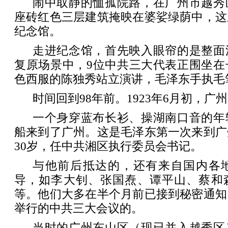
闹中取静的恤孤院路，在广州市越秀
座砖红色三层建筑掩映在婆娑绿荫中，这
纪念馆。
走进纪念馆，首先映入眼帘的是整面
复原场景中，9位中共三大代表正围坐在
色西服的陈独秀站立演讲，毛泽东手执毛
时间回到98年前。1923年6月初，广
一个身穿蓝布长衫、操湖南口音的年
船来到了广州。这是毛泽东第一次来到广
30岁，任中共湘区执行委员会书记。
与他前后抵达的，还有来自国内各
导，如李大钊、张国焘、谭平山、蔡和
等。他们大多在半个月前已接到秘密通知
举行的中共三大会议的。
当时的广州东山区（现已并入越秀区