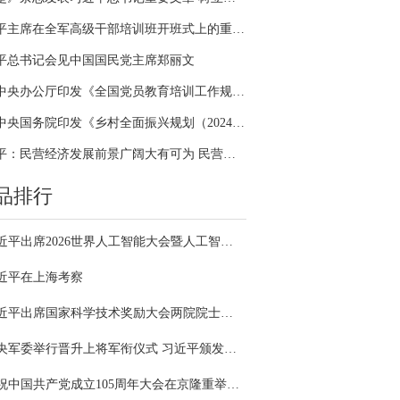
习近平主席在全军高级干部培训班开班式上的重要讲话引领全军开展思想整风、深化政治整训
平总书记会见中国国民党主席郑丽文
中共中央办公厅印发《全国党员教育培训工作规划（2024－2028年）》
中共中央国务院印发《乡村全面振兴规划（2024—2027年）》
习近平：民营经济发展前景广阔大有可为 民营企业和民营企业家大显身手正当其时
品排行
习近平出席2026世界人工智能大会暨人工智能全球治理高级别会议开幕式并发表主旨讲话
近平在上海考察
习近平出席国家科学技术奖励大会两院院士大会中国科协第十一次全国代表大会并发表重要讲话
中央军委举行晋升上将军衔仪式 习近平颁发命令状并向晋衔的军官表示祝贺
庆祝中国共产党成立105周年大会在京隆重举行 习近平发表重要讲话