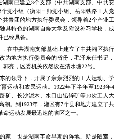
党在湖南已建立3个支部（中共湖南支部、中共安
2个党小组（衡阳三师党小组、岳阳铁路工人党
5个共青团的地方执行委员会，领导着2个产业工
独具特色的湖南自修大学及附设补习学校，成
件已经具备。
5月，在中共湖南支部基础上建立了中共湘区执行
改为地方执行委员会的省份，毛泽东任书记，
、郭亮，区委机关依然设在清水塘22号。
东的领导下，开展了轰轰烈烈的工人运动、学
运动和农民运动。1922年下半年至1923年4
路矿、长沙泥木、水口山铅锌矿等10次工人大
潮。到1923年，湘区有7个县和地方建立了共
革命运动发展最迅速的省区之一。
馨的家，也是湖南革命早期的阵地。斯是陋室，