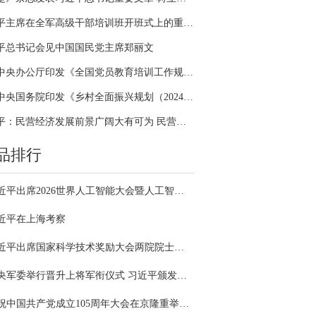
习近平主席在全军高级干部培训班开班式上的重要讲话引领全军开展思想整风、深化政治整训
平总书记会见中国国民党主席郑丽文
中共中央办公厅印发《全国党员教育培训工作规划（2024－2028年）》
中共中央国务院印发《乡村全面振兴规划（2024—2027年）》
习近平：民营经济发展前景广阔大有可为 民营企业和民营企业家大显身手正当其时
品排行
习近平出席2026世界人工智能大会暨人工智能全球治理高级别会议开幕式并发表主旨讲话
近平在上海考察
习近平出席国家科学技术奖励大会两院院士大会中国科协第十一次全国代表大会并发表重要讲话
中央军委举行晋升上将军衔仪式 习近平颁发命令状并向晋衔的军官表示祝贺
庆祝中国共产党成立105周年大会在京隆重举行 习近平发表重要讲话