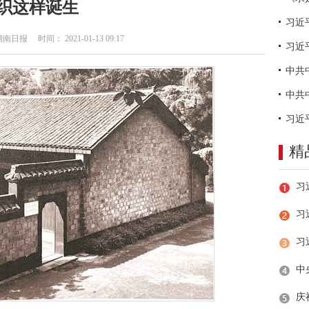
织这样诞生
日报 时间： 2021-01-13 09:17
习近
精
习