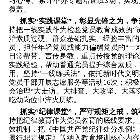
习心得。累计举办专题培训班3场，实现
覆盖。
抓实“实践课堂”，彰显先锋之为，争
持把一线实践作为检验党员教育成效的“
治素质过硬、群众基础扎实、经验丰富的
员，担任年轻党员或能力偏弱党员的“一
日常帮带、言传身教，重点传授党的理论
实践经验，帮助普通党员提升综合素质，
用。坚持“一线练兵法”，依托新时代文
党员干部开展志愿服务等活动16次；积
会治理“大走访、大排查、大攻坚、大落
吃劲岗位中淬火历练。
抓实“纪律课堂”，严守规矩之戒，筑
持把纪律教育作为党员教育的底线要求。
效机制，把《中国共产党纪律处分条例》
履行职责规定》等纳入教育培训核心内容