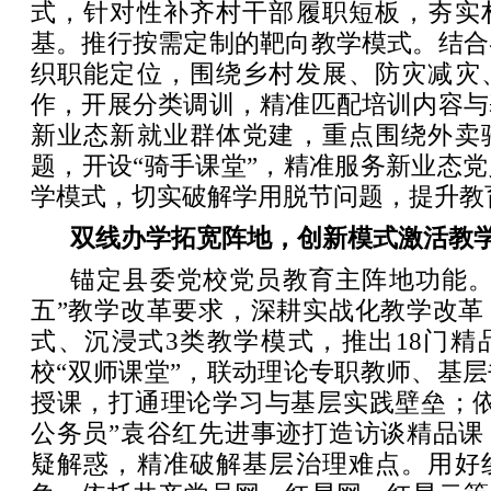
式，针对性补齐村干部履职短板，夯实
基。推行按需定制的靶向教学模式。结合
织职能定位，围绕乡村发展、防灾减灾
作，开展分类调训，精准匹配培训内容与
新业态新就业群体党建，重点围绕外卖
题，开设“骑手课堂”，精准服务新业态
学模式，切实破解学用脱节问题，提升教
双线办学拓宽阵地，创新模式激活教
锚定县委党校党员教育主阵地功能。
五”教学改革要求，深耕实战化教学改革
式、沉浸式3类教学模式，推出18门精
校“双师课堂”，联动理论专职教师、基
授课，打通理论学习与基层实践壁垒；依
公务员”袁谷红先进事迹打造访谈精品课
疑解惑，精准破解基层治理难点。用好