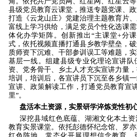
角。依托共产党员网、红星网、红星云等
县级党员教育云课堂，推送专题党课、政
打造《云龙山庄》党建治理主题教育片、
富线上学习供给，满足党员个性化选课需
体化办学矩阵。创新推出“主课堂+分课
式，依托视频直播打通县乡教学壁垒，破
质师资下沉难、干部参训误工等难题，实
基层一线。组建县级专业化理论宣讲队
资、党务骨干、乡土人才充实宣讲力量，
培训，培训后，各宣讲员下沉至各乡镇一
宣讲、政策解读工作，打通党员教育宣讲
里”。
盘活本土资源，实景研学淬炼党性初
深挖县域红色底蕴、湖湘文化本土资
教育实景课堂。依托彭德怀纪念馆、罗亦
红色阵地，常态化开展理想信念教育，